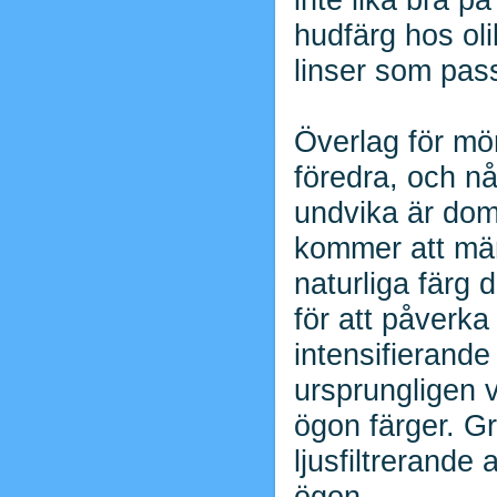
hudfärg hos oli
linser som pas
Överlag för mör
föredra, och n
undvika är dom 
kommer att mär
naturliga färg d
för att påverka
intensifierand
ursprungligen v
ögon färger. G
ljusfiltrerande
ögon.