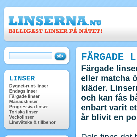
FÄRGADE L
Färgade linse
eller matcha ö
LINSER
Dygnet-runt-linser
kläder. Linse
Endagslinser
och kan fås b
Färgade linser
Månadslinser
enbart varit e
Progressiva linser
Toriska linser
år blivit en 
Veckolinser
Linsvätska & tillbehör
Dels finns det