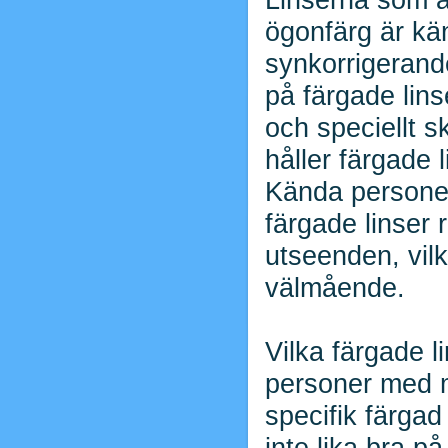
ögonfärg är kä
synkorrigerand
på färgade lins
och speciellt s
håller färgade l
Kända persone
färgade linser 
utseenden, vilk
välmående.
Vilka färgade l
personer med m
specifik färga
inte lika bra p