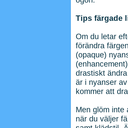
Tips färgade l
Om du letar eft
förändra färge
(opaque) nyans 
(enhancement) n
drastiskt ändr
är i nyanser av
kommer att dra
Men glöm inte 
när du väljer f
samt klädstil. 