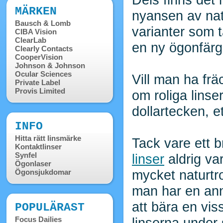
MÄRKEN
nyansen av natu
Bausch & Lomb
varianter som t
CIBA Vision
ClearLab
en ny ögonfärg
Clearly Contacts
CooperVision
Johnson & Johnson
Ocular Sciences
Vill man ha frä
Private Label
Provis Limited
om roliga linse
dollartecken, e
INFO
Hitta rätt linsmärke
Tack vare ett 
Kontaktlinser
Synfel
linser
aldrig va
Ögonlaser
mycket naturtr
Ögonsjukdomar
man har en ann
att bära en vis
POPULÄRAST
Focus Dailies
linserna under