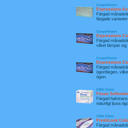
CooperVision
Expressions Ac
Färgad månadsli
färgade variante
CooperVision
Expressions Co
Färgad månadslin
vilket lämpar si
CooperVision
Expressions Co
Färgad månadslin
ögonfärgen, vilk
ögon.
CIBA Vision
Focus Softcolo
Färgad halvtrans
naturligt ljusa ög
CIBA Vision
FreshLook Col
Färgad månadsli