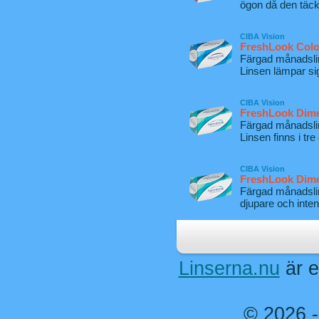
ögon då den täck
CIBA Vision
FreshLook Colo
Färgad månadslin
Linsen lämpar si
CIBA Vision
FreshLook Dim
Färgad månadslin
Linsen finns i tre
CIBA Vision
FreshLook Dim
Färgad månadslin
djupare och inte
Linserna.nu
är e
© 2026 