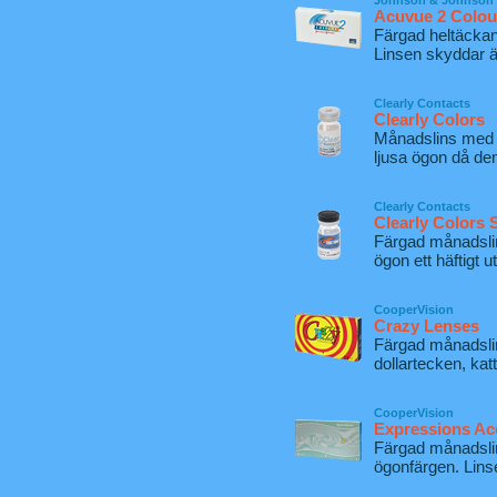
Johnson & Johnson
Acuvue 2 Colo
Färgad heltäckand
Linsen skyddar ä
Clearly Contacts
Clearly Colors
Månadslins med 
ljusa ögon då de
Clearly Contacts
Clearly Colors S
Färgad månadslin
ögon ett häftigt u
CooperVision
Crazy Lenses
Färgad månadsli
dollartecken, kat
CooperVision
Expressions Ac
Färgad månadslin
ögonfärgen. Lins