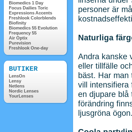
Biomedics 1 Day
personer är må
Focus Dailies Toric
Expressions Accents
kostnadseffekti
Freshlook Colorblends
Biofinity
Biomedics 55 Evolution
Frequency 55
Naturliga färg
Air Optix
Purevision
Freshlook One-day
Andra kanske vä
eller tillfälle
BUTIKER
bäst. Har man t
LensOn
Lensy
vill intensifier
Netlens
Nordic Lenses
en djupare blå 
YourLenses
förändring finns
ljusgröna ögon
Coola partyli