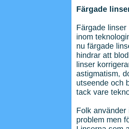
Färgade lins
Färgade linser
inom teknologin
nu färgade lins
hindrar att blo
linser korriger
astigmatism, do
utseende och 
tack vare tekn
Folk använder i
problem men fö
Linserna som a