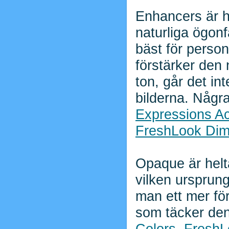
Enhancers är ha
naturliga ögonf
bäst för perso
förstärker den 
ton, går det in
bilderna. Några
Expressions A
FreshLook Dim
Opaque är helt
vilken ursprung
man ett mer för
som täcker den
Colors
,
FreshL