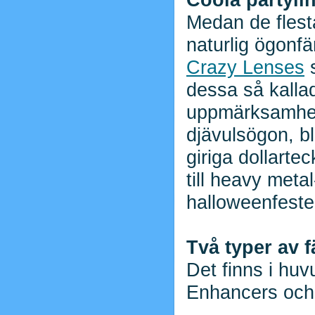
Medan de flesta
naturlig ögonfä
Crazy Lenses
s
dessa så kallad
uppmärksamhet 
djävulsögon, b
giriga dollarte
till heavy met
halloweenfeste
Två typer av f
Det finns i huv
Enhancers och