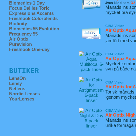
Biomedics 1 Day
även känd som
O2 
Månadslins som
Focus Dailies Toric
mycket bra syr
Expressions Accents
Freshlook Colorblends
Biofinity
CIBA Vision
Biomedics 55 Evolution
Air Optix Aqu
Frequency 55
Månadslins som 
Air Optix
jämfört med vanl
Purevision
Freshlook One-day
CIBA Vision
Air Optix Aqua
Mycket komfort
syn på både när
BUTIKER
LensOn
CIBA Vision
Lensy
Air Optix for 
Netlens
Torisk månadsli
Nordic Lenses
igenom mycket s
YourLenses
CIBA Vision
Air Optix Nigh
Månadslins som
unika förmåga a