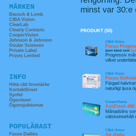
MÄRKEN
minst var 30:e 
Bausch & Lomb
CIBA Vision
ClearLab
Clearly Contacts
PRODUKT (55)
CooperVision
Johnson & Johnson
CIBA Vision
Ocular Sciences
Focus Progres
Private Label
även känd som
Eas
Progressiv mån
Provis Limited
vilket underlätt
CIBA Vision
INFO
Focus Softcol
Färgad halvtra
Hitta rätt linsmärke
naturligt ljusa 
Kontaktlinser
Synfel
Ögonlaser
CooperVision
Ögonsjukdomar
ActiFresh 400
Månadslins som
vätskeinnehåll 
POPULÄRAST
CIBA Vision
Focus Dailies
Air Optix