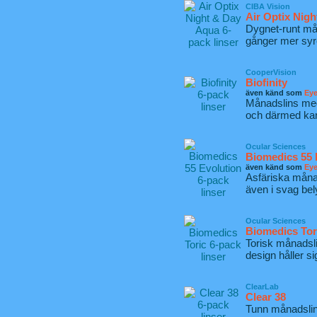
CIBA Vision
Air Optix Nig
Dygnet-runt må
gånger mer syre
CooperVision
Biofinity
även känd som
Eye
Månadslins med 
och därmed kan
Ocular Sciences
Biomedics 55 
även känd som
Ey
Asfäriska måna
även i svag bel
Ocular Sciences
Biomedics Tor
Torisk månadsli
design håller sig
ClearLab
Clear 38
Tunn månadslins