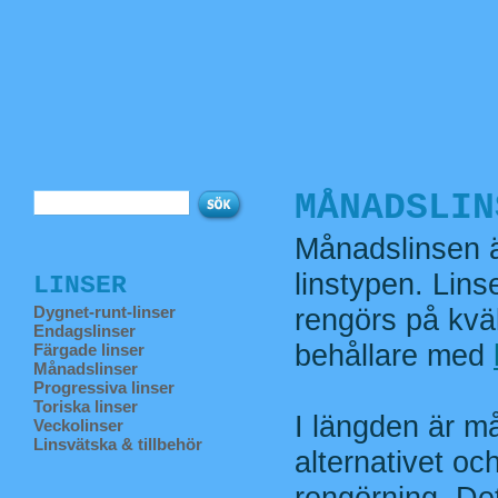
MÅNADSLIN
Månadslinsen ä
linstypen. Lin
LINSER
Dygnet-runt-linser
rengörs på kvä
Endagslinser
behållare med
Färgade linser
Månadslinser
Progressiva linser
Toriska linser
I längden är må
Veckolinser
Linsvätska & tillbehör
alternativet oc
rengörning. Det