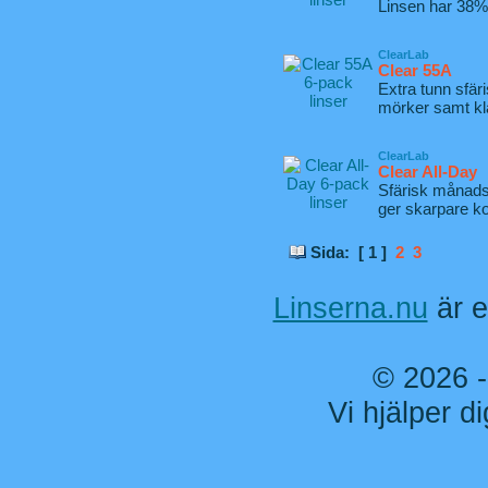
Linsen har 38% 
ClearLab
Clear 55A
Extra tunn sfär
mörker samt kla
ClearLab
Clear All-Day
Sfärisk månadsl
ger skarpare ko
Sida: [
1
]
2
3
Linserna.nu
är e
© 2026 
Vi hjälper di